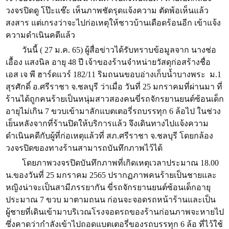
วงจรปิดดู โป๊ะแช๊ะ เห็นภาพชัดรุดแจ้งความ ตัดพ้อเห็นแล้ว
สงสาร แต่เกรงว่าจะไปก่อเหตุให้ชาวบ้านเดือดร้อนอีก เข้าแจ้ง
ความดำเนินคดีแล้ว
วันนี้ ( 27 ม.ค. 65) ผู้สื่อข่าวได้รับทราบข้อมูลจาก นางช่อ
เอื้อง แสงนิล อายุ 48 ปี เจ้าของร้านจำหน่ายวัสดุก่อสร้างชื่อ
เอส เจ พี ฮาร์ดแวร์ 182/11 ริมถนนขอบอ่างเก็บน้ำบางพระ ม.1
สุรศักดิ์ อ.ศรีราชา จ.ชลบุรี ว่าเมื่อ วันที่ 25 มกราคมที่ผ่านมา ที่
ร้านได้ถูกคนร้ายเป็นหนุ่มสาวสองคนขี่รถจักรยานยนต์ซ้อนเด็ก
อายุไม่เกิน 7 ขวบเข้ามาลักแบตเตอรี่รถบรรทุก 6 ล้อไป ในช่วง
เย็นหลังจากที่ร้านปิดให้บริการแล้ว จึงเดินทางไปแจ้งความ
ดำเนินคดีกับผู้ที่ก่อเหตุแล้วที่ สภ.ศรีราชา จ.ชลบุรี โดยกล้อง
วงจรปิดของทางร้านสามารถบันทึกภาพไว้ได้
โดยภาพวงจรปิดบันทึกภาพที่เกิดเหตุเวลาประมาณ 18.00
น.ของวันที่ 25 มกราคม 2565 ปรากฏภาพคนร้ายเป็นชายและ
หญิงน่าจะเป็นสามีภรรยากัน ขี่รถจักรยานยนต์ซ้อนเด็กอายุ
ประมาณ 7 ขวบ มาตามถนน ก่อนจะจอดรถหน้าร้านและเป็น
ผู้ชายที่เดินเข้ามาบริเวณโรงจอดรถของร้านก่อนภาพจะหายไป
ซึ่งคาดว่ากำลังเข้าไปถอดแบตเตอรี่ของรถบรรทุก 6 ล้อ ที่ไว้ใช้