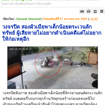
ไม่อยากดำเนินคดีแต่ไม่อยากให้ก่อเหตุอีก
เขียนโดย :
Surasak Onesmall
|
วันพฤหัสบดีที่ 27 มกราคม พ.ศ. 2565
|
11:43
วงจรปิด สองผัวเมียพาเด็กน้อยตระเวนลัก
ทรัพย์ ผู้เสียหายไม่อยากดำเนินคดีแต่ไม่อยาก
ให้ก่อเหตุอีก
วงจรปิดจับภาพ สองผัวเมียพาเด็กน้อยขี่จักรยานยนต์ตระเวนลัก
ทรัพย์ แบตเตอรี่รถบรรทุกร้านวัสดุก่อสร้างก่อนหลบหนีไป
เจ้าของเปิดร้านเตรียมนำสินค้าไปส่งพบแบตฯ หายเปิดกล้อง