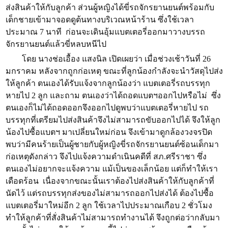
ส่งสินค้าให้กับลูกค้า ส่วนผู้หญิงได้ขี่รถจักรยานยนต์พร้อมกับ
เด็กชายเข้ามาจอดดูต้นทางบริเวณหน้าร้าน ซึ่งใช้เวลา
ประมาณ 7 นาที ก่อนจะเดินอุ้มแบตเตอรี่ออกมาวางบรรถ
จักรยานยนต์แล้วขี่หลบหนีไป
โดย นางช่อเอื้อง แสงนิล เปิดเผยว่า เมื่อช่วงเช้าวันที่ 26
มกราคม หลังจากถูกก่อเหตุ ขณะที่ลูกน้องกำลังจะนำวัสดุไปส่ง
ให้ลูกค้า ตนเองได้รับแจ้งจากลูกน้องว่า แบตเตอรี่รถบรรทุก
หายไป 2 ลูก และถาม ตนเองว่าได้ถอดแบตฯออกไปหรือไม่ ซึ่ง
ตนเองก็ไม่ได้ถอดออกจึงออกไปดูพบว่าแบตเตอรี่หายไป รถ
บรรทุกที่เตรียมไปส่งสินค้าจึงไม่สามารถขับออกไปได้ จึงให้ลูก
น้องไปซื้อแบตฯ มาเปลี่ยนใหม่ก่อน จึงเข้ามาดูกล้องวงจรปิด
พบว่ามีคนร้ายเป็นผู้ชายกับผู้หญิงขี่รถจักรยานยนต์ซ้อนเด็กมา
ก่อเหตุดังกล่าว จึงไปแจ้งความดำเนินคดีที่ สภ.ศรีราชา ซึ่ง
ตนเองไม่อยากจะแจ้งความ แม้เป็นของเล็กน้อย แต่ก็ทำให้เรา
เดือดร้อน เนื่องจากขณะนั้นเราต้องไปส่งสินค้าให้กับลูกค้าที่
นัดไว้ แต่รถบรรทุกส่งของไม่สามารถออกไปส่งได้ ต้องไปซื้อ
แบตเตอรี่มาใหม่อีก 2 ลูก ใช้เวลาไปประมาณเกือบ 2 ชั่วโมง
ทำให้ลูกค้าที่สั่งสินค้าไม่สามารถทำงานได้ จึงถูกต่อว่ากลับมา