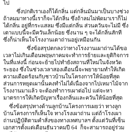
ไป
ซึ่งปกติเราเองก็ได้กลิ่น แต่กลิ่นมันมาเป็นบางช่วง
ถ้าลมมาทางนี้เราก็จะได้กลิ่น ซึ่งถ้าลมไม่พัดมาเราก็ไม่
ได้กลิ่น อยู่ที่กระแสลม ซึ่งมีแต่กลิ่น ส่วนควันจะไม่มี ซึ่ง
เตาแบบนี้จะมีควันเล็กน้อย ซึ่งนาน ๆ จะได้กลิ่นสักที
ซึ่งก็น่าเห็นใจโรงงานเตาถ่านอยู่เหมือนกัน
ซึ่งข้อสรุปตกลงว่าทางโรงงานเผาถ่านได้ขอ
เวลาไม่เกินเดือนพฤษภาคมจะทำการย้ายและยุติกิจการ
ในที่แห่งนี้ ก่อนจะย้ายไปทำยังสถานที่ใหม่ในจังหวัด
ระยอง ซึ่งในช่วงเวลาสองเดือนนี้จะพยายามทำให้เกิด
ความเดือดร้อนกับชาวบ้านในโครงการให้น้อยที่สุด
ส่วนการหยุดเผานั้นคงทำไม่ได้เนื่องจากไปเหมาไม้จาก
โรงงานมาแล้ว จะต้องทำการเผาต่อไป แต่จะหา
มาตรการให้เกิดปัญหาเรื่องกลิ่นและควันให้น้อยที่สุด
ซึ่งข้อสรุปทางด้านลูกบ้านโครงการเผยว่า ทางลูก
บ้านโครงการก็เห็นใจ ทางโรงเผาถ่าน แต่ถ้าโรงเผา
ถ่านปฏิบัติตามคำสั่งของทางเทศบาลฯ ตั้งแต่วันที่เซ็น
เอกสารตั้งแต่เดือนธันวาคมปี 64 ก็จะสามารถอยู่ร่วม