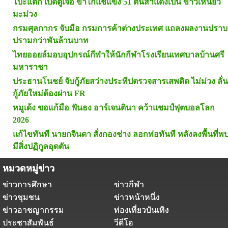
โป๊ะแตก เปิดตู้เจอ ขาไก่แช่แข็ง 51 ตันสำแดงเป็น ข้าวเหนียว
มะม่วง
กรมศุลกากร จับมือ กรมการค้าต่างประเทศ แถลงผลงานปราบ
ปรามกว่าพันล้านบาท
ไทยออยล์มอบอุปกรณ์กีฬาให้นักกีฬาโรงเรียนเทศบาลบ้านศรี
มหาราชา
ประธานโนชย์ จับกู้ภัยสว่างประทีปตรวจสารเสพติด ไม่ม่วง ลั่น
กู้ภัยใหม่ต้องผ่าน FR
หมูเด้ง ขอแก้มือ ฟันธง อาร์เจนตินา คว้าแชมป์ฟุตบอลโลก
2026
แก้ไขทันที นายกจินดา สั่งกองช่าง ลอกท่อทันที หลังลงพื้นที่พ
มีสิ่งปฏิกูลอุดตัน
หมวดหมู่ข่าว
ข่าวการศึกษา
ข่าวกีฬา
ข่าวชุมชน
ข่าวหน้าหนึ่ง
ข่าวอาชญากรรม
ท่องเที่ยวบันเทิง
ประชาสัมพันธ์
วีดีโอ