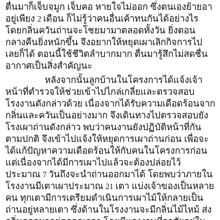
ตื่นมาก็เจ็บจมูก เจ็บคอ หายใจไม่ออก ซึ่งตนเองย้ายอา
อยู่เพียง
เดือน ก็ไม่รู้ว่าคนอื่นเค้าทนกันได้อย่างไร
2
โดยกลิ่นควันถ่านจะโชยมามาตลอดทั้งวัน ยิ่งตอน
กลางคืนยิ่งหนักขึ้น จึงอยากให้หยุดเผาเลิกกิจการไป
เลยก็ได้ ตอนนี้ใช้ชีวิตลำบากมาก ตื่นมารู้สึกไม่สดชื่น
อากาศเป็นสิ่งสำคัญนะ
หลังจากนั้นลูกบ้านในโครงการได้แจ้งเจ้า
หน้าที่ตำรวจให้ช่วยเข้าไปไกล่เกลี่ยและตรวจสอบ
โรงงานดังกล่าวด้วย เนื่องจากได้รับความเดือดร้อนจาก
กลิ่นและควันเป็นอย่างมาก จึงเดินทางไปตรวจสอบยัง
โรงเผาถ่านดังกล่าว พบว่าคนงานยังปฏิบัติหน้าที่กัน
ตามปกติ จึงเข้าไปแจ้งให้หยุดการเผาถ่านก่อน เพื่อจะ
ได้แก้ปัญหาความเดือดร้อนให้กับคนในโครงการก่อน
แต่เนื่องจากได้มีการเผาไปแล้วจะต้องปล่อยไว้
ประมาณ
วันถึงจะนำถ่านออกมาได้ โดยพบว่าภายใน
7
โรงงานมีเตาเผาประมาณ
เตา แบ่งเจ้าของเป็นหลาย
21
คน ทุกเตามีการเตรียมดำเนินการเผาไม้ให้กลายเป็น
ถ่านอยู่หลายเตา ซึ่งด้านในโรงงานจะมีกลิ่นไม้ไหม้ ส่ง