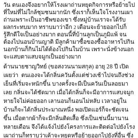
วัน ตนเองจึงอยากให้โรงเผาถ่านหยุดกิจการหรือย้ายไป
ที่ใหม่ที่ไม่ใกล้ชุมชนมากนัก ซึ่งเราก็เห็นใจโรงงานเผา
ถ่านเพราะเป็นอาชีพของเขา ซึ่งหมู่บ้านเราจะได้รับ
ผลกระทบมาก ทราบมาว่าอีก
เดือนจะย้ายออกไปก็
2
รู้สึกดีใจเป็นอย่างมาก ตอนนี้ที่บ้านลูกเป็นภูมิแพ้ จน
ต้องไปนอนบ้านญาติ มีลูกค้ามาซื้อของซื้ออาหารไปกิน
นอกบ้านก็กินไม่ได้ต้องไปกินในบ้าน เพราะนั่งข้างนอก
จะแสบตาแสบจมูกเป็นอย่างมาก
ด้านนายชาญวิทย์
(ขอสงวนนามสกุล)
อายุ 28 ปี เปิด
เผยว่า ตนเองจะได้กลิ่นควันตั้งแต่ช่วงเช้าไปจนถึงช่วง
เย็นที่เริ่มจะหนักขึ้น บางครั้งจะมีเป็นควันเป็นลอยมา
เลย กลิ่นจะได้ชัดมาก เมื่อได้กลิ่นก็จะมีอาการแสบจมูก
หายใจไม่ค่อยออก เลานอนก็นอนไม่หลับ เวลาอยู่ใน
บ้านก็จะได้กลิ่นประมาณหนึ่ง พอเปิดแอร์ก็จะชัดเจน
ขึ้น เมื่อตากผ้าก็จะมีกลิ่นติดเสื้อ ซึ่งเป็นเช่นนี้มานาน
หลายเดือน จึงได้แจ้งไปยังโครงการและติดต่อไปยังโรง
เผาถ่านก็ทราบว่าเค้าจะหยุดหรือย้ายออกไปยังที่อื่น ซึ่ง