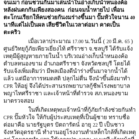
จนเมา ก่อนชวนกันมาเล่นน้ำในอ่างเก็บน้ำหนองค้อ
หลังฝนตกกันเพียงสองคน ก่อนจมน้ำหายไป เพื่อน
ตะโกนเรียกให้คนช่วยกันงมร่างขึ้นมา ปั๊มหัวใจนาน
40
นาทีแต่ไม่เป็นผล เสียชีวิตในเวลาต่อมา คาดเป็น
ตะคริว
เมื่อเวลาประมาณ
น.วันนี้ (
มี.ค.
)
17.00
20
65
ศูนย์วิทยุกู้ภัยเพียวเยี่ยงไท้ ศรีราชา จ.ชลบุรี ได้รับแจ้ง
เหตุมีผู้สูญหายภายในน้ำ บริเวณอ่างเก็บน้ำหนองค้อ
ตำบลหนองขาม อำเภอศรีราชา จังหวัดชลบุรี โดยได้
รับแจ้งเพิ่มเติมว่า มีพลเมืองดีนำร่างขึ้นมาจากน้ำได้
แล้ว แต่มีอาการหมดสติ ปลุกไม่ตื่น จึงนำขึ้นฝั่งมาทำ
ให้อยู่ จึงได้ประสานรถพยาบาลกู้ชีพโรงพยาบาล
CPR
พญาไทศรีราชา และเจ้าหน้าที่ตำรวจ สภ.หนองขาม
มาตรวจสอบ
ในที่เกิดเหตุพบเจ้าหน้าที่กู้ภัยกำลังช่วยกันทำ
ปั๊มหัวใจ ให้กับผู้ประสบเหตุที่เป็นผู้ชาย ทราบชื่อ
CPR
ต่อมาคือ นายรัฐบุตร ปัตถารัตน์ อายุ
ปี เป็นชาว
22
จังหวัดอุดรธานี ทำงานอยู่โรงงานทำเหล็กใกล้ที่เกิดเหตุ