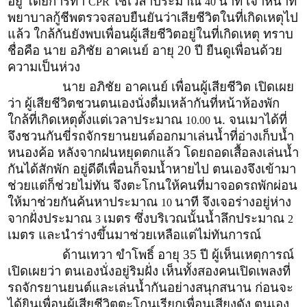
อยู่ โดยการทำ
ใช้เวลาประมาณ
นาที เจ้าหน้าที่
CPR
40
พยาบาลกู้ชีพตรวจสอบยืนยันว่าเสียชีวิตในที่เกิดเหตุไป
แล้ว ใกล้กันยังพบเพื่อนผู้เสียชีวิตอยู่ในที่เกิดเหตุ ทราบ
ชื่อคือ นาย อภิชัย อาคเนย์ อายุ 20 ปี ยืนดูเพื่อนด้วย
ความเป็นห่วง
นาย อภิชัย อาคเนย์ เพื่อนผู้เสียชีวิต เปิดเผย
ว่า ผู้เสียชีวิตชวนตนเองนั่งดื่มเหล้ากันที่หน้าห้องพัก
ใกล้ที่เกิดเหตุตั้งแต่เวลาประมาณ
น. จนเมาได้ที่
10.00
จึงชวนกันขี่รถจักรยานยนต์ออกมาเล่นน้ำที่อ่างเก็บน้ำ
หนองค้อ หลังจากฝนหยุดตกแล้ว โดยถอดเสื้อลงเล่นน้ำ
กันได้สักพัก อยู่ดีดีเพื่อนก็จมน้ำหายไป ตนเองจึงเข้ามา
ช่วยแต่ก็ช่วยไม่ทัน จึงตะโกนให้คนที่มาจอดรถพักผ่อน
ให้มาช่วยกันค้นหาประมาณ
นาที จึงเจอร่างอยู่ห่าง
10
จากฝั่งประมาณ
เมตร ซึ่งบริเวณนั้นน้ำลึกประมาณ
3
2
เมตร และนำร่างขึ้นมาช่วยเหลือแต่ไม่ทันการณ์
ด้านเทวา ขำโพธิ์ อายุ 35 ปี ผู้เห็นเหตุการณ์
เปิดเผยว่า ตนเองนั่งอยู่ริมฝั่ง เห็นทั้งสองคนเปิดเพลงที่
รถจักรยานยนต์และเล่นน้ำกันอย่างสนุกสนาน ก่อนจะ
ได้ยินเพื่อนผู้เสียชีวิตตะโกนเรียกเพื่อนเสียงดัง ตนเอง