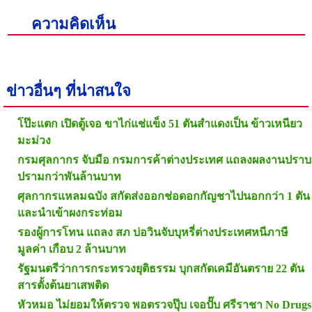
ความคิดเห็น
ข่าวอื่นๆ ที่น่าสนใจ
โป๊ะแตก เปิดตู้เจอ ขาไก่แช่แข็ง 51 ตันสำแดงเป็น ข้าวเหนียว
มะม่วง
กรมศุลกากร จับมือ กรมการค้าต่างประเทศ แถลงผลงานปราบ
ปรามกว่าพันล้านบาท
ศุลกากรแหลมฉบัง สกัดส่งออกช่อดอกกัญชาไปนอกกว่า 1 ตัน
และนำเข้าผงกระท่อม
รองผู้การโทน แถลง สภ บ่อวินจับบุหรี่ต่างประเทศหนีภาษี
มูลค่า เกือบ 2 ล้านบาท
รัฐมนตรีว่าการกระทรวงยุติธรรม บุกสกัดเคมีอันตราย 22 ตัน
สารตั้งต้นยาเสพติด
หัวหมอ ไม่ยอมให้ตรวจ พอตรวจปุ๊บ เจอปั๊บ ศรีราชา No Drugs