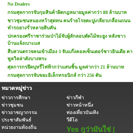
No Dealers
กรมศุลกากรจับกุมสินค้าผิดกฎหมายมูลค่ากว่า 88 ล้านบาท
ชาวชุมชนหนองหว้าสุดทน คนร้ายโรยตะปูเกลียวเกลื่อนถนน
ทำรถยางรั่วหลายสิบคัน
ปกครองศรีราชาร่วมป่าไม้จับผู้ลักลอบตัดไม้พะยูง หลังชาว
บ้านแจ้งเบาะแส
สืบสวนตรวจคนเข้าเมือง 3 จับแก๊งคอลเซ็นเตอร์ชาวอินเดีย คา
พูลวิลล่าดังบางพระ
ศุลการกรยึดบุหรี่ไฟฟ้ากว่าแสนชิ้น มูลค่ากว่า 21 ล้านบาท
กรมศุลกากรจับขยะอิเล็กทรอนิกส์ กว่า 256 ตัน
หมวดหมู่ข่าว
ข่าวการศึกษา
ข่าวกีฬา
ข่าวชุมชน
ข่าวหน้าหนึ่ง
ข่าวอาชญากรรม
ท่องเที่ยวบันเทิง
ประชาสัมพันธ์
วีดีโอ
หน่วยงานท้องถิ่น
Yes กูว่ามันใช่ |