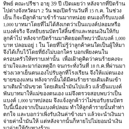
ทิพย์ คณะปรีชา อายุ 39 ปี เปิดเผยว่า หลังจากที่ปิดร้าน
ไปต่างจังหวัดมา
วัน พอเปิดร้านวันที่
ก.ค. ในช่วง
2
15
เย็น ก็จะมีลูกค้ามาเข้าร้านมากหน่อย ตนเองก็รับแบงค์
บาทมาโดยที่ไม่ได้สังเกตว่าเป็นแบงค์ปลอมหรือ
1,000
แบงค์จริง จึงหยิบธนบัตรใส่ลิ้นชักและทอนเงินให้กับ
ลูกค้าไป หลังจากปิดร้านมาคิดยอดก็พบว่ามีแบงค์
1,000
บาท ปลอมอยู่
ใน โดยที่ไม่รู้ว่าลูกค้าคนใดเป็นผู้ให้มา
1
จึงได้เก็บไว้โดยที่ยังไม่บอกใคร บอกเพียงคนใน
ครอบครัวให้ทราบเท่านั้น เพื่อเฝ้าดูคิดว่าคนร้ายคงจะ
ย่ามใจและมาก่อเหตุอีก จนกระทั่งวันที่
ก.ค.ที่ผ่านมา
18
ช่วงเวลาเย็นตนเองไปรับลูกที่โรงเรียน จึงให้แม่ตนเอง
ขายของแทน หลังจากนั้นได้มีคนร้ายรายเดิมเดินเข้า
มาเติมน้ำมันขวด โดยเติมน้ำมันไปแล้ว แล้วยื่นแบงค์
พันบาทมาให้แม่ของตนเอง แม่จึงตรวจสอบพบว่าเป็น
แบงค์
บาทปลอม จึงแจ้งลูกค้าว่าไม่ขอรับธนบัตร
1,000
ใบนี้เนื่องจากเป็นแบงค์ปลอม ทำให้ลูกค้ารายนั้นทำท่า
ตกใจ และบอกว่าเพิ่งรับเงินค่าข้างมา แล้วจะนำเงินมา
จ่ายค่าน้ำมันให้ แต่หลังจากนั้นก็หายไปไม่ยอมนำเงิน
มาจ่ายให้กับทางร้าน