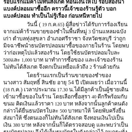
รอบแรกแม่ค้าไม่ทันสังเกต ทอนเงินให้ไป รอบสองนำ
แบงค์ปลอมมาซื้ออีก คราวนี้เจ้าของร้านรู้ตัว บอก
แบงค์ปลอม ทำเป็นไม่รู้เรื่อง ก่อนหนีหายไป
วันนี้ (
ก.ค.
) ผู้สื่อข่าวได้รับการร้องเรียน
19
65
จากแม่ค้าร้านขายของชำในพื้นที่หมู่
บ้านแหลมฉบัง
3
เก่า ตำบลทุ่งสุขลา อำเภอศรีราชา จังหวัดชลบุรี ว่าถูก
มิจฉาชีพนำธนบัตรปลอมมาซื้อของภายในร้าน โดยพบ
ว่าก่อเหตุไปแล้วสองร้าน โดยใช้ธนบัตรปลอมใบละ
และ
บาท มาทำการซื้อของ และเจ้าของร้าน
500
1,000
ไม่ทันได้สังเกต จึงตกเป็นเหยื่อแล้วถึง
ร้านด้วยกัน
2
โดยร้านแรกเป็นร้านขายของชำของ
นางสาว สัมฤทธิ์ สินชัย อายุ 54 ปี เปิดเผยว่า เมื่อวานนี้
(
ก.ค.) เวลาประมาณ
น.ได้มีลูกค้าเป็นผู้ชายเดิน
18
17.30
เข้ามาซื้อของในร้าน โดยเลือกซื้อสุรา
ดีกรีพร้อมกับ
40
ขนม คิดเงินแล้วราคา
บาท หลังจากนั้นลูกค้าคนดัง
120
กล่าวได้ยื่นธนบัตรใบละ
บาทมาให้ โดยพับครึ่งยื่น
500
ส่งมาให้ ซึ่งตนเองก็ไม่ทันได้สังเกต จึงทอนเงินไปเป็น
เงิน
บาท หลังจากนั้นก็ได้ตรวจสอบดู และพบว่าเป็น
380
ธนบัตรปลอม จึงได้เก็บธนบัตรใบดังกล่าวไว้ จนกระทั่ง