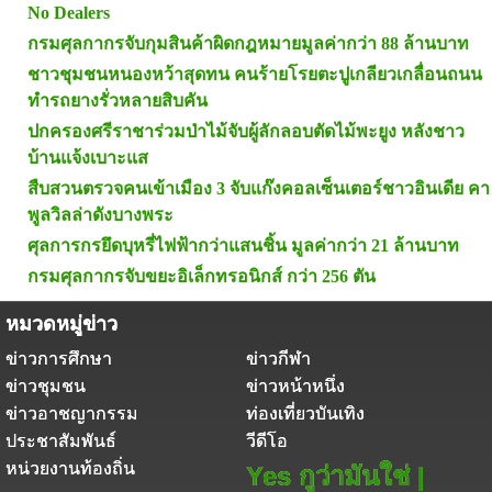
No Dealers
กรมศุลกากรจับกุมสินค้าผิดกฎหมายมูลค่ากว่า 88 ล้านบาท
ชาวชุมชนหนองหว้าสุดทน คนร้ายโรยตะปูเกลียวเกลื่อนถนน
ทำรถยางรั่วหลายสิบคัน
ปกครองศรีราชาร่วมป่าไม้จับผู้ลักลอบตัดไม้พะยูง หลังชาว
บ้านแจ้งเบาะแส
สืบสวนตรวจคนเข้าเมือง 3 จับแก๊งคอลเซ็นเตอร์ชาวอินเดีย คา
พูลวิลล่าดังบางพระ
ศุลการกรยึดบุหรี่ไฟฟ้ากว่าแสนชิ้น มูลค่ากว่า 21 ล้านบาท
กรมศุลกากรจับขยะอิเล็กทรอนิกส์ กว่า 256 ตัน
หมวดหมู่ข่าว
ข่าวการศึกษา
ข่าวกีฬา
ข่าวชุมชน
ข่าวหน้าหนึ่ง
ข่าวอาชญากรรม
ท่องเที่ยวบันเทิง
ประชาสัมพันธ์
วีดีโอ
หน่วยงานท้องถิ่น
Yes กูว่ามันใช่ |