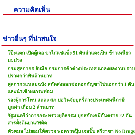
ความคิดเห็น
ข่าวอื่นๆ ที่น่าสนใจ
โป๊ะแตก เปิดตู้เจอ ขาไก่แช่แข็ง 51 ตันสำแดงเป็น ข้าวเหนียว
มะม่วง
กรมศุลกากร จับมือ กรมการค้าต่างประเทศ แถลงผลงานปราบ
ปรามกว่าพันล้านบาท
ศุลกากรแหลมฉบัง สกัดส่งออกช่อดอกกัญชาไปนอกกว่า 1 ตัน
และนำเข้าผงกระท่อม
รองผู้การโทน แถลง สภ บ่อวินจับบุหรี่ต่างประเทศหนีภาษี
มูลค่า เกือบ 2 ล้านบาท
รัฐมนตรีว่าการกระทรวงยุติธรรม บุกสกัดเคมีอันตราย 22 ตัน
สารตั้งต้นยาเสพติด
หัวหมอ ไม่ยอมให้ตรวจ พอตรวจปุ๊บ เจอปั๊บ ศรีราชา No Drugs