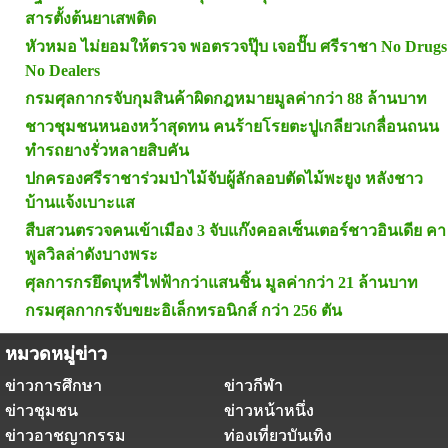
สารตั้งต้นยาเสพติด
หัวหมอ ไม่ยอมให้ตรวจ พอตรวจปุ๊บ เจอปั๊บ ศรีราชา No Drugs
No Dealers
กรมศุลกากรจับกุมสินค้าผิดกฎหมายมูลค่ากว่า 88 ล้านบาท
ชาวชุมชนหนองหว้าสุดทน คนร้ายโรยตะปูเกลียวเกลื่อนถนน
ทำรถยางรั่วหลายสิบคัน
ปกครองศรีราชาร่วมป่าไม้จับผู้ลักลอบตัดไม้พะยูง หลังชาว
บ้านแจ้งเบาะแส
สืบสวนตรวจคนเข้าเมือง 3 จับแก๊งคอลเซ็นเตอร์ชาวอินเดีย คา
พูลวิลล่าดังบางพระ
ศุลการกรยึดบุหรี่ไฟฟ้ากว่าแสนชิ้น มูลค่ากว่า 21 ล้านบาท
กรมศุลกากรจับขยะอิเล็กทรอนิกส์ กว่า 256 ตัน
หมวดหมู่ข่าว
ข่าวการศึกษา
ข่าวกีฬา
ข่าวชุมชน
ข่าวหน้าหนึ่ง
ข่าวอาชญากรรม
ท่องเที่ยวบันเทิง