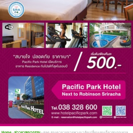
Home
ข่าวอาชญากรรม
สลด สองตายายขายพวงมาลัยเปลี่ยนเลนเฉี่ยวชนรถเทรล