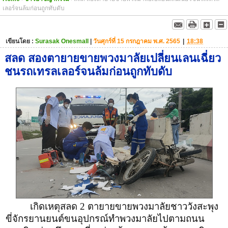
เลอร์จนล้มก่อนถูกทับดับ
เขียนโดย :
Surasak Onesmall
|
วันศุกร์ที่ 15 กรกฎาคม พ.ศ. 2565
|
18:38
สลด สองตายายขายพวงมาลัยเปลี่ยนเลนเฉี่ยว
ชนรถเทรลเลอร์จนล้มก่อนถูกทับดับ
เกิดเหตุสลด 2 ตายายขายพวงมาลัยชาววังสะพุง
ขี่จักรยานยนต์ขนอุปกรณ์ทำพวงมาลัยไปตามถนน