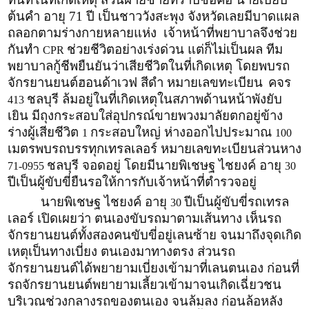
ต้นคำ อายุ 71 ปี เป็นชาววังสะพุง จังหวัดเลยมีบาดแผล
ถลอกตามร่างกายหลายแห่ง เจ้าหน้าที่พยาบาลจึงช่วย
กันทำ
ช่วยชีวิตอย่างเร่งด่วน แต่ก็ไม่เป็นผล ทีม
CPR
พยาบาลกู้ชีพยืนยันว่าเสียชีวิตในที่เกิดเหตุ โดยพบรถ
จักรยานยนต์ฮอนด้าเวฟ สีดำ หมายเลขทะเบียน
คจร
ชลบุรี ล้มอยู่ในที่เกิดเหตุในสภาพด้านหน้าพังยับ
413
เยิน มีถุงกระสอบใส่อุปกรณ์ขายพวงมาลัยตกอยู่ข้าง
ร่างผู้เสียชีวิต
กระสอบใหญ่ ห่างออกไปประมาณ
1
100
เมตรพบรถบรรทุกเทรลเลอร์ หมายเลขทะเบียนส่วนหาง
ชลบุรี จอดอยู่ โดยมีนายพิเชษฐ ไชยงค์ อายุ
71-0955
30
ปีเป็นผู้ขับขี่ยืนรอให้การกับเจ้าหน้าที่ตำรวจอยู่
นายพิเชษฐ ไชยงค์ อายุ
ปีเป็นผู้ขับขี่รถเทรล
30
เลอร์ เปิดเผยว่า ตนเองขับรถมาตามเส้นทาง เห็นรถ
จักรยานยนต์ทั้งสองคนขับขี่อยู่เลนซ้าย จนมาถึงจุดเกิด
เหตุเป็นทางเบี่ยง ตนเองมาทางตรง ส่วนรถ
จักรยานยนต์ได้พยายามเบี่ยงเข้ามาที่เลนตนเอง ก่อนที่
รถจักรยานยนต์พยายามเลี้ยวเข้ามาจนเกิดเฉี่ยวชน
บริเวณช่วงกลางรถของตนเอง จนล้มลง ก่อนล้อหลัง