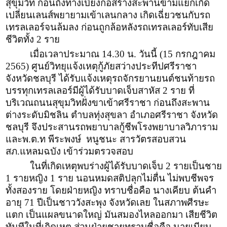
สุขุมวิท ก่อนถึงทางเบี่ยงก่อสร้างสะพานข้ามแยกเกิด
เปลี่ยนเลนส์พยายามเข้าเลนกลาง เกิดเฉี่ยวชนกับรถ
เทรลเลอร์จนล้มลง ก่อนถูกล้อหลังรถเทรลเลอร์ทับเสีย
ชีวิตทั้ง 2 ราย
เมื่อเวลาประมาณ 14.30 น. วันนี้ (15 กรกฎาคม
2565) ศูนย์วิทยุแจ้งเหตุกู้ภัยสว่างประทีปศรีราชา
จังหวัดชลบุรี ได้รับแจ้งเหตุรถจักรยานยนต์ชนท้ายรถ
บรรทุกเทรลเลอร์มีผู้ได้รับบาดเจ็บสาหัส 2 ราย ที่
บริเวณถนนสุขุมวิทฝั่งขาเข้าศรีราชา ก่อนถึงสะพาน
ต่างระดับมิชลิน ตำบลทุ่งสุขลา อำเภอศรีราชา จังหวัด
ชลบุรี จึงประสานรถพยาบาลกู้ชีพโรงพยาบาลวิภาราม
และพ.ต.ท พีระพงษ์ หนูชนะ สารวัตรสอบสวน
สภ.แหลมฉบัง เข้าร่วมตรวจสอบ
ในที่เกิดเหตุพบร่างผู้ได้รับบาดเจ็บ 2 รายเป็นชาย
1 รายหญิง 1 ราย นอนหมดสติปลุกไม่ตื่น ไม่พบชีพจร
ทั้งสองราย โดยฝ่ายหญิง ทราบชื่อคือ นางเคียบ ต้นคำ
อายุ 71 ปีเป็นชาววังสะพุง จังหวัดเลย ในสภาพศีรษะ
แตก เป็นแผลขนาดใหญ่ มันสมองไหลออกมา เสียชีวิต
ทันทีในที่เกิดเหตุ ส่วนฝ่ายชายทราบชื่อคือ นายเบียบ