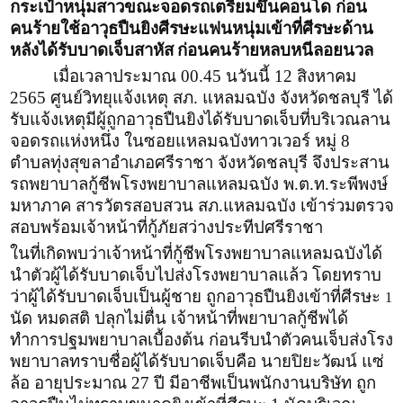
กระเป๋าหนุ่มสาวขณะจอดรถเตรียมขึ้นคอนโด ก่อน
คนร้ายใช้อาวุธปืนยิงศีรษะแฟนหนุ่มเข้าที่ศีรษะด้าน
หลังได้รับบาดเจ็บสาหัส
ก่อนคนร้ายหลบหนีลอยนวล
เมื่อเวลาประมาณ 00.45 นวันนี้ 12 สิงหาคม
2565 ศูนย์วิทยุแจ้งเหตุ สภ. แหลมฉบัง จังหวัดชลบุรี ได้
รับแจ้งเหตุมีผู้ถูกอาวุธปืนยิงได้รับบาดเจ็บที่บริเวณลาน
จอดรถแห่งหนึ่ง ในซอยแหลมฉบังทาวเวอร์ หมู่ 8
ตำบลทุ่งสุขลาอำเภอศรีราชา จังหวัดชลบุรี จึงประสาน
รถพยาบาลกู้ชีพโรงพยาบาลแหลมฉบัง พ.ต.ท.ระพีพงษ์
มหาภาค สารวัตรสอบสวน สภ.แหลมฉบัง เข้าร่วมตรวจ
สอบพร้อมเจ้าหน้าที่กู้ภัยสว่างประทีปศรีราชา
ในที่เกิดพบว่าเจ้าหน้าที่กู้ชีพโรงพยาบาลแหลมฉบังได้
นำตัวผู้ได้รับบาดเจ็บไปส่งโรงพยาบาลแล้ว โดยทราบ
ว่าผู้ได้รับบาดเจ็บเป็นผู้ชาย ถูกอาวุธปืนยิงเข้าที่ศีรษะ
1
นัด หมดสติ ปลุกไม่ตื่น เจ้าหน้าที่พยาบาลกู้ชีพได้
ทำการปฐมพยาบาลเบื้องต้น ก่อนรีบนำตัวคนเจ็บส่งโรง
พยาบาลทราบชื่อผู้ได้รับบาดเจ็บคือ นายปิยะวัฒน์ แซ่
ล้อ อายุประมาณ 27 ปี มีอาชีพเป็นพนักงานบริษัท ถูก