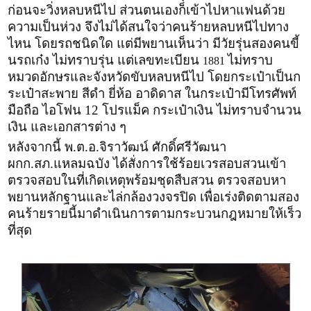
ก่อนจะวิ่งหลบหนีไป ส่วนตนเองก็เข้าไปหาแฟนด้วย
ความเป็นห่วง จึงไม่ได้สนใจว่าคนร้ายหลบหนีไปทาง
ไหน โดยรถชนิดใด แต่มีพยานเห็นว่า มีวัยรุ่นสองคนขี้
นรถเก๋ง ไม่ทราบรุ่น แต่เลขทะเบียน
ไม่ทราบ
1881
หมวดอักษรและจังหวัดขับหลบหนีไป โดยกระเป๋าเป็นก
ระเป๋าสะพาย สีดำ ยี่ห้อ อาดิดาส ในกระเป๋ามีโทรศัพท์
มือถือ ไอโฟน 12 โปรแม็ค กระเป๋าเงิน ไม่ทราบจำนวน
เงิน และเอกสารต่าง ๆ
หลังจากนี้ พ.ต.อ.จิราวัฒน์ ศักดิ์ศรีวัฒนา
ผกก.สภ.แหลมฉบัง ได้สั่งการใช้ร้อยเวรสอบสวนเข้า
ตรวจสอบในที่เกิดเหตุพร้อมชุดสืบสวน ตรวจสอบหา
พยานหลักฐานและไล่กล้องวงจรปิด เพื่อเร่งติดตามสอง
คนร้ายรายนี้มาดำเนินการตามกระบวนกฎหมายให้เร็ว
ที่สุด