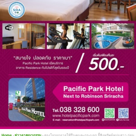
Home
ข่าวอาชญากรรม
สองโจรอุกอาจใช้ปืนคนละกระบอก จี้ชิงทรัพย์หนุ่มสาว ก่อน