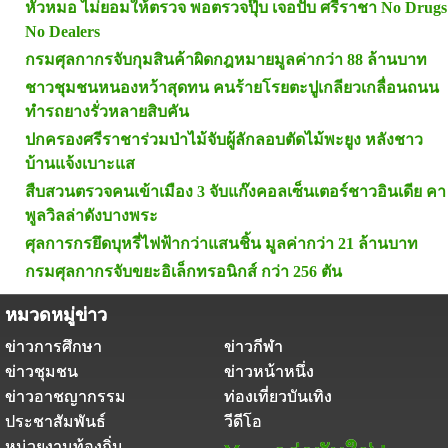
หัวหมอ ไม่ยอมให้ตรวจ พอตรวจปุ๊บ เจอปั๊บ ศรีราชา No Drugs
No Dealers
กรมศุลกากรจับกุมสินค้าผิดกฎหมายมูลค่ากว่า 88 ล้านบาท
ชาวชุมชนหนองหว้าสุดทน คนร้ายโรยตะปูเกลียวเกลื่อนถนน
ทำรถยางรั่วหลายสิบคัน
ปกครองศรีราชาร่วมป่าไม้จับผู้ลักลอบตัดไม้พะยูง หลังชาว
บ้านแจ้งเบาะแส
สืบสวนตรวจคนเข้าเมือง 3 จับแก๊งคอลเซ็นเตอร์ชาวอินเดีย คา
พูลวิลล่าดังบางพระ
ศุลการกรยึดบุหรี่ไฟฟ้ากว่าแสนชิ้น มูลค่ากว่า 21 ล้านบาท
กรมศุลกากรจับขยะอิเล็กทรอนิกส์ กว่า 256 ตัน
หมวดหมู่ข่าว
ข่าวการศึกษา
ข่าวกีฬา
ข่าวชุมชน
ข่าวหน้าหนึ่ง
ข่าวอาชญากรรม
ท่องเที่ยวบันเทิง
ประชาสัมพันธ์
วีดีโอ
หน่วยงานท้องถิ่น