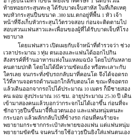
อาวุธปืนไม่ทราบขนาดยิงเข้าที่ศีรษะ 1 นัดบริเวณ
ท้ายทอยกระสุนทะลุ ได้รับบาดเจ็บสาหัส ในที่เกิดเหตุ
พบหัวกระสุนปืนขนาด
มม.ตกอยู่ที่พื้น
หัว เจ้า
.380
1
หน้าที่จึงเก็บหัวกระสุนไว้ตรวจสอบ ก่อนจะติดตามไป
สอบสวนแฟนสาวและเพื่อนของผู้ที่ได้รับบาดเจ็บที่โรง
พยาบาล
โดยแฟนสาว เปิดเผยกับเจ้าหน้าที่ตำรวจว่า ช่วง
เวลาประมาณ
ทุ่ม ตนเองและแฟนได้ออกไปกิน
3
สังสรรค์ที่ร้านอาหารแห่งในแหลมฉบัง โดยไปกันหลาย
คนตามปกติ โดยไม่ได้มีความขัดแย้ง หรือทะเลาะกับ
ใครเลย จนกระทั่งขับรถกลับมาที่คอนโด จึงได้จอดรถ
ไว้ที่ลานจอดรถด้านนอกใกล้กับตอนโด ขณะที่จอดรถ
แล้วเดินออกจากรถไปได้ประมาณ
เมตร ก็มีชายสอง
10
คน ผอม สูงประมาณ
ซม. อายุประมาณ
ปี เดิน
165
25-30
เข้ามาสองคนแล้วบอกว่ากระจกไม่ได้เอาขึ้น ก่อนที่จะ
ชักอาวุธปืนขึ้นมาจี้ที่เอวตนเอง และแฟนหนุ่มคนละ
กระบอก แล้วผลักกลับไปที่ข้างรถ ก่อนที่คนร้ายจะ
พยายามกระชากกระเป๋าสะพายของแฟน แต่แฟนหนุ่ม
พยายามขัดขืน จนคนร้ายใช้อาวุธปืนยิงใส่แฟนตนเอง