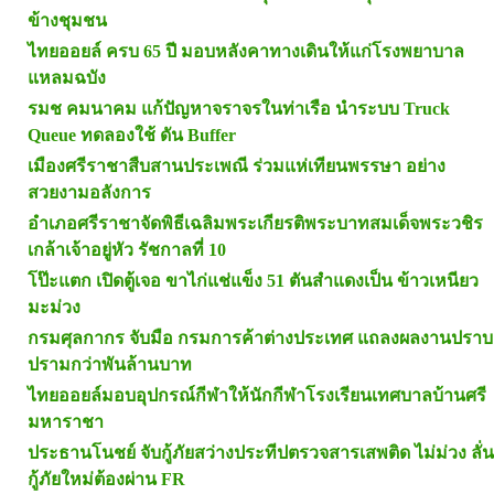
ข้างชุมชน
ไทยออยล์ ครบ 65 ปี มอบหลังคาทางเดินให้แก่โรงพยาบาล
แหลมฉบัง
รมช คมนาคม แก้ปัญหาจราจรในท่าเรือ นำระบบ Truck
Queue ทดลองใช้ ดัน Buffer
เมืองศรีราชาสืบสานประเพณี ร่วมแห่เทียนพรรษา อย่าง
สวยงามอลังการ
อำเภอศรีราชาจัดพิธีเฉลิมพระเกียรติพระบาทสมเด็จพระวชิร
เกล้าเจ้าอยู่หัว รัชกาลที่ 10
โป๊ะแตก เปิดตู้เจอ ขาไก่แช่แข็ง 51 ตันสำแดงเป็น ข้าวเหนียว
มะม่วง
กรมศุลกากร จับมือ กรมการค้าต่างประเทศ แถลงผลงานปราบ
ปรามกว่าพันล้านบาท
ไทยออยล์มอบอุปกรณ์กีฬาให้นักกีฬาโรงเรียนเทศบาลบ้านศรี
มหาราชา
ประธานโนชย์ จับกู้ภัยสว่างประทีปตรวจสารเสพติด ไม่ม่วง ลั่น
กู้ภัยใหม่ต้องผ่าน FR