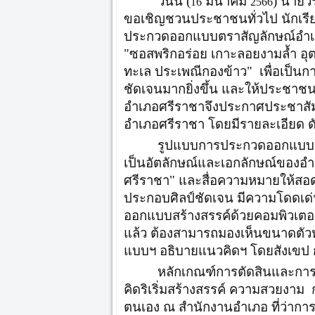
วันนี้ (
มีนาคม
) นายว
16
2566
ขอเชิญชวนประชาชนทั่วไป นักเรียน
ประกวดออกแบบตราสัญลักษณ์อำเภอศ
"ซอสพริกอร่อย เกาะลอยงามล้ำ อุตสา
ทะเล ประเพณีกองข้าว" เพื่อเป็นก
ชัดเจนมากยิ่งขึ้น และให้ประชาช
อำเภอศรีราชาจึงประกาศประชาสัมพ
อำเภอศรีราชา โดยมีรายละเอียด ดั
รูปแบบการประกวดออกแบบตรา
เป็นอัตลักษณ์และเอกลักษณ์ของอำ
ศรีราชา" และสื่อความหมายให้สอด
ประกอบศิลป์ชัดเจน มีความโดดเด
ออกแบบสร้างสรรค์ด้วยคอมพิวเตอ
แล้ว ต้องสามารถมองเห็นขนาดตัวห
แบบฯ อธิบายแนวคิดฯ โดยสังเขป ก
หลักเกณฑ์การตัดสินและกา
คิดริเริ่มสร้างสรรค์ ความสวยงาม
ตนเอง ณ สำนักงานอำเภอ ที่ว่าการอำ