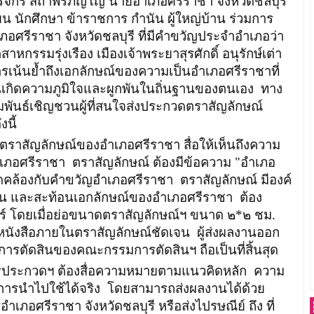
รจักร สถาพรภิญโญ นายอำเภอศรีราชา จังหวัดชลบุรี
 นักศึกษา ข้าราชการ กำนัน ผู้ใหญ่บ้าน ร่วมการ
รีราชา จังหวัดชลบุรี ที่มีคำขวัญประจำอำเภอว่า
หกรรมรุ่งเรือง เมืองเจ้าพระยาสุรศักดิ์ อนุรักษ์เต่า
ารเน้นย้ำถึงเอกลักษณ์ของความเป็นอำเภอศรีราชาที่
นเกิดความภูมิใจและผูกพันในถิ่นฐานของตนเอง ทาง
ันธ์เชิญชวนผู้ที่สนใจส่งประกวดตราสัญลักษณ์
งนี้
สัญลักษณ์ของอำเภอศรีราชา สื่อให้เห็นถึงความ
เภอศรีราชา ตราสัญลักษณ์ ต้องมีข้อความ "อำเภอ
คล้องกับคำขวัญอำเภอศรีราชา ตราสัญลักษณ์ มีองค์
่น และสะท้อนเอกลักษณ์ของอำเภอศรีราชา ต้อง
ร์ โดยเมื่อย่อขนาดตราสัญลักษณ์ฯ ขนาด ๒*๒ ชม.
นังสือภายในตราสัญลักษณ์ชัดเจน ผู้ส่งผลงานออก
ารตัดสินของคณะกรรมการตัดสินฯ ถือเป็นที่สิ้นสุด
รประกวดฯ ต้องสื่อความหมายตามแนวคิดหลัก ความ
 การนำไปใช้ได้จริง โดยสามารถส่งผลงานได้ด้วย
เภอศรีราชา จังหวัดชลบุรี หรือส่งไปรษณีย์ ถึง ที่