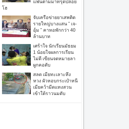
แฟนตามมาทรุดปล่อย
โฮ
จับเครือข่ายยาเสพติด
รายใหญ่บางแสน " เจ-
อุ้ม " คาหอพักกว่า 40
ล้านบาท
เศร้าใจ นักเรียนมัธยม
1 น้อยใจผลการเรียน
ไม่ดี เขียนจดหมายลา
ผูกคอดับ
สลด เมียทะเลาะหึง
หวง ผัวหอบกระเป๋าหนี
เมียคว้ามีดแทงสวน
เข้าใต้ราวนมดับ