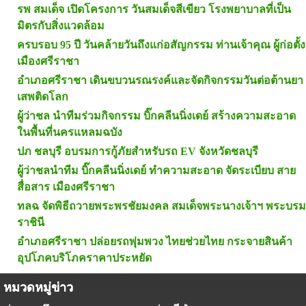
รพ สมเด็จ เปิดโครงการ วันสมเด็จสีเขียว โรงพยาบาลที่เป็น
มิตรกับสิ่งแวดล้อม
ครบรอบ 95 ปี วันคล้ายวันถึงแก่อสัญกรรม ท่านเจ้าคุณ ผู้ก่อตั้ง
เมืองศรีราชา
อำเภอศรีราชา เดินขบวนรณรงค์และจัดกิจกรรมวันต่อต้านยา
เสพติดโลก
ผู้ว่าชล นำทีมร่วมกิจกรรม บิ๊กคลีนนิ่งเดย์ สร้างความสะอาด
ในพื้นที่นครแหลมฉบัง
ปภ ชลบุรี อบรมการกู้ภัยสำหรับรถ EV จังหวัดชลบุรี
ผู้ว่าชลนำทีม บิ๊กคลีนนิ่งเดย์ ทำความสะอาด จัดระเบียบ สาย
สื่อสาร เมืองศรีราชา
ทลฉ จัดพิธีถวายพระพรชัยมงคล สมเด็จพระนางเจ้าฯ พระบรม
ราชินี
อำเภอศรีราชา ปล่อยรถพุ่มพวง ไทยช่วยไทย กระจายสินค้า
อุปโภคบริโภคราคาประหยัด
หมวดหมู่ข่าว