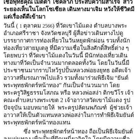
เชื่อพุทธคุณ เมตตา โชคลาภ ประสบความสำเร็จ
สาว
ระยองเห็นในโลกโซเชียล เดินทางมาเจิม หวังให้ชีวิตมี
แต่เรื่องดีดีเข้ามา
วันนี้ (
ตุลาคม
) ที่วัดเขาไม้แดง ตำบลบางพระ
1
2566
อำเภอศรีราชา จังหวัดชลบุรี ผู้สื่อข่าวเดินทางไปดู
บรรยากาศการท่องเที่ยวในวันหยุดพักผ่อน รวมทั้งนัก
ท่องเที่ยวสายมูเตลู ที่มีความเชื่อในสิ่งศักดิ์สิทธิ์ต่าง ๆ
โดยพบว่า ที่วัดเขาไม้แดงในวันนี้ มีนักท่องเที่ยวเดิน
ทางมาที่วัดเป็นจำนวนมากตลอดทั้งวัน โดยในวันนี้มี
ประชาชนมากราบไหว้รูปปั้นหลวงพ่อยงยุทธ อดีตเจ้า
อาวาสที่มรณภาพไปแล้ว รวมทั้งมาร่วมพิธีเจิม
“ยันต์
พระพุทธพักตร์หน้าทอง” กันเป็นจำนวนมาก โดย
พระครูวิสิฐธรรมโสภณ หรือ หลวงพ่อสง่า ติกขวีโร เจ้า
คณะตำบลบางพระเขต 2 เจ้าอาวาสวัดเขาไม้แดง รูป
ปัจจุบัน มอบหมายให้ พระครูปลัดนพภัณฑ์ ผู้ช่วยเจ้า
อาวาสให้เป็นตัวแทนหลวงพ่อสง่าในการทำพิธีเจิมยันต์
พระพุทธพักตร์หน้าทองแทน
ซึ่ง พระพุทธพักตร์หน้าทอง ถือเป็นพิธีเจิมยันต์
ลงแผ่นทอง เพื่อเป็นที่ยึดเหนี่ยวจิตใจ โดยมีความเชื่อ