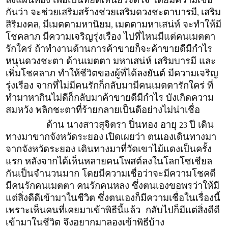
กันว่า จะช่วยเสริมสร้างช่วยเสริมดวงชะตาบารมี
เสริม
,
สิริมงคล
มีเมตตามหานิยม
เมตตามหาเสน่ห์ จะทำให้มี
,
,
โชคลาภ มีความเจริญรุ่งเรือง ไปที่ไหนมีแต่คนเมตตา
รักใคร่ ถ้าทำงานด้านการค้าขายก็จะค้าขายดีมีกำไร
หนุนดวงชะตา ด้านเมตตา มหาเสน่ห์ เสริมบารมี และ
เพิ่มโชคลาภ ทำให้ชีวิตของผู้ที่ได้ลงยันต์ มีความเจริญ
รุ่งเรือง จากที่ไม่มีคนรักก็กลับมามีคนเมตตารักใคร่ ที่
ทำมาหากินไม่ดีก็กลับมาค้าขายดีมีกำไร บังเกิดความ
สมหวัง พลิกชะตาที่ร้ายกลายเป็นดีอย่างไม่น่าเชื่อ
ด้าน นางสาวสุจิตรา ปิ่นทอง อายุ
ปี เดิน
23
ทางมาขากจังหวัดระยอง
เปิดเผยว่า ตนเองเดินทางมา
จากจังหวัดระยอง เดินทางมาที่วัดเขาไม้แดงเป็นครั้ง
แรก หลังจากได้เห็นหลายคนโพสต์ลงในโลกโซเชียล
กันเป็นจำนวนมาก โดยมีความเชื่อว่าจะมีความโชคดี
มีคนรักคนเมตตา คนรักคนหลง ซึ่งตนเองขอพรว่าให้มี
แต่สิ่งดีดีเข้ามาในชีวิต ซึ่งตนเองก็มีความเชื่อในเรื่องนี้
เพราะเห็นคนที่เคยมาเข้าพิธีนี้แล้ว กลับไปก็มีแต่สิ่งดีดี
เข้ามาในชีวิต จึงอยากมาลองเข้าพิธีบ้าง