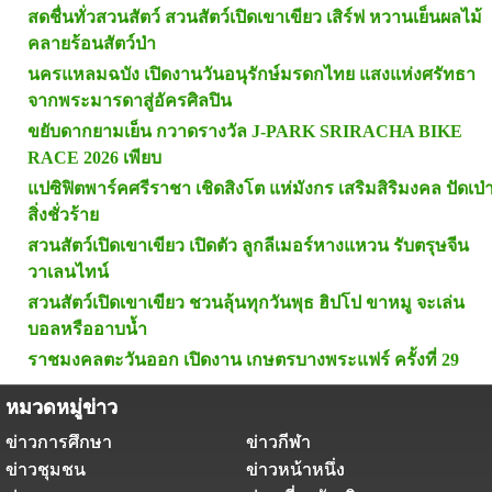
สดชื่นทั่วสวนสัตว์ สวนสัตว์เปิดเขาเขียว เสิร์ฟ หวานเย็นผลไม้
คลายร้อนสัตว์ป่า
นครแหลมฉบัง เปิดงานวันอนุรักษ์มรดกไทย แสงแห่งศรัทธา
จากพระมารดาสู่อัครศิลปิน
ขยับดากยามเย็น กวาดรางวัล J-PARK SRIRACHA BIKE
RACE 2026 เพียบ
แปซิฟิตพาร์คศรีราชา เชิดสิงโต แห่มังกร เสริมสิริมงคล ปัดเป่
สิ่งชั่วร้าย
สวนสัตว์เปิดเขาเขียว เปิดตัว ลูกลีเมอร์หางแหวน รับตรุษจีน
วาเลนไทน์
สวนสัตว์เปิดเขาเขียว ชวนลุ้นทุกวันพุธ ฮิปโป ขาหมู จะเล่น
บอลหรืออาบน้ำ
ราชมงคลตะวันออก เปิดงาน เกษตรบางพระแฟร์ ครั้งที่ 29
หมวดหมู่ข่าว
ข่าวการศึกษา
ข่าวกีฬา
ข่าวชุมชน
ข่าวหน้าหนึ่ง