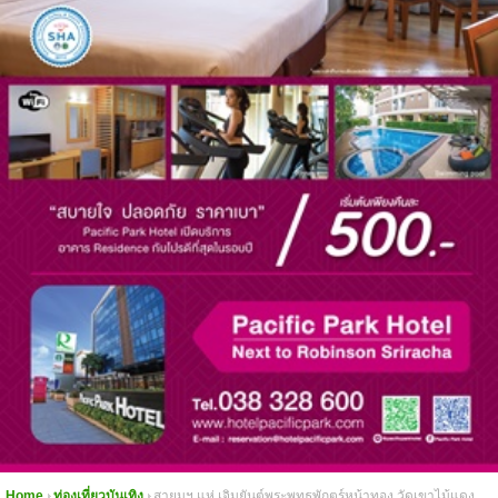
Home
ท่องเที่ยวบันเทิง
สายมูฯ แห่ เจิมยันต์พระพุทธพักตร์หน้าทอง วัดเขาไม้แดง