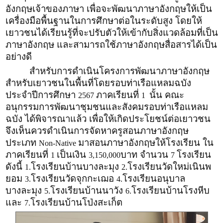
อังกฤษเจ้าของภาษา เพื่อจะพัฒนาภาษาอังกฤษให้เป็น
เครื่องมือพื้นฐานในการศึกษาต่อในระดับสูง โดยให้
เยาวชนได้เรียนรู้ที่จะปรับตัวให้เข้ากับสิ่งแวดล้อมที่เป็น
ภาษาอังกฤษ และสามารถใช้ภาษาอังกฤษสื่อสารได้เป็น
อย่างดี
สำหรับการดำเนินโครงการพัฒนาภาษาอังกฤษ
สำหรับเยาวชนในพื้นที่โดยรอบท่าเรือแหลมฉบัง
ประจำปีการศึกษา
ภาคเรียนที่
นั้น คณะ
2567
1
อนุกรรมการพัฒนาชุมชนและสังคมรอบท่าเรือแหลม
ฉบัง ได้พิจารณาแล้ว เพื่อให้เกิดประโยชน์ต่อเยาวชน
จึงเห็นควรดำเนินการจัดหาครูสอนภาษาอังกฤษ
ประเภท
มาสอนภาษาอังกฤษให้โรงเรียน ใน
Non-Native
ภาคเรียนที่
เป็นเงิน
บาท จำนวน
โรงเรียน
1
3,150,000
7
ดังนี้
โรงเรียนบ้านบางละมุง
โรงเรียนวัดใหม่เนินพ
1.
2.
ยอม
โรงเรียนวัดจุกกะเฌอ
โรงเรียนอนุบาล
3.
4.
บางละมุง
โรงเรียนบ้านนาวัง
โรงเรียนบ้านโรงหีบ
5.
6.
และ
โรงเรียนบ้านโป่งสะเก็ต
7.