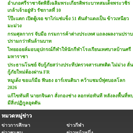
อำเภอศรีราชาจัดพิธีเฉลิมพระเกียรติพระบาทสมเด็จพระวชิร
เกล้าเจ้าอยู่หัว รัชกาลที่ 10
โป๊ะแตก เปิดตู้เจอ ขาไก่แช่แข็ง 51 ตันสำแดงเป็น ข้าวเหนียว
มะม่วง
กรมศุลกากร จับมือ กรมการค้าต่างประเทศ แถลงผลงานปราบ
ปรามกว่าพันล้านบาท
ไทยออยล์มอบอุปกรณ์กีฬาให้นักกีฬาโรงเรียนเทศบาลบ้านศรี
มหาราชา
ประธานโนชย์ จับกู้ภัยสว่างประทีปตรวจสารเสพติด ไม่ม่วง ลั่น
กู้ภัยใหม่ต้องผ่าน FR
หมูเด้ง ขอแก้มือ ฟันธง อาร์เจนตินา คว้าแชมป์ฟุตบอลโลก
2026
แก้ไขทันที นายกจินดา สั่งกองช่าง ลอกท่อทันที หลังลงพื้นที่พ
มีสิ่งปฏิกูลอุดตัน
หมวดหมู่ข่าว
ข่าวการศึกษา
ข่าวกีฬา
ข่าวชุมชน
ข่าวหน้าหนึ่ง