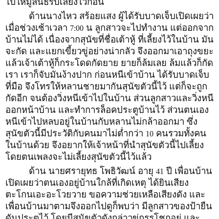
ไปให้มูลนิธิรับเลี้ยงไว้ก่อน
ด้านนางไหว สร้อยแสง ผู้ได้รับบาดเจ็บเปิดเผยว่า
เมื่อช่วงเช้าเวลา
น ลูกสาวจะไปทำงาน แต่ออกจาก
7:00
บ้านไม่ได้ เนื่องจากสุนัขที่ชื่อเต้าหู้ ที่เลี้ยงไว้ในบ้าน มัน
จะกัด และแยกเขี้ยวขู่อย่างน่ากลัว จึงออกมาเอาถุงขยะ
แล้วเจ้าเต้าหู้ก็กระโดดกัดยาย ยายก็ล้มเลย ล้มแล้วก็กัด
เรา เราก็จับมันง้างปาก ก่อนหนีเข้าบ้าน ได้รับบาดเจ็บ
ที่มือ จึงโทรให้หลานชายมากันสุนัขตัวนี้ไว้ แต่ก็จะถูก
กัดอีก จนต้องวิ่งหนีเข้าไปในบ้าน ส่วนลูกสาวและวิ่งหนี
ออกหน้าบ้าน และทำการล็อคประตูบ้านไว้ ส่วนตนเอง
หนีเข้าไปหลบอยู่ในบ้านกับหลานไม่กล้าออกมา ซึ่ง
สุนัขตัวนี้มีประวัติกับคนมาไม่ต่ำกว่า
คนรวมทั้งคน
10
ในบ้านด้วย จึงอยากให้เจ้าหน้าที่นำสุนัขตัวนี้ไปเลี้ยง
โดยตนเพลงจะไม่เลี้ยงสุนัขตัวนี้ไว้แล้ว
ด้าน นายศรายุทธ โพธิวัฒน์ อายุ
ปี เพื่อนบ้าน
41
เปิดเผยว่าตนเองอยู่บ้านใกล้ที่เกิดเหตุ ได้ยินเสียง
ตะโกนเอะอะโวยวาย ขอความช่วยเหลือเสียงดัง และ
เพื่อนบ้านมาตามจึงออกไปดูก็พบว่า มีลูกสาวของป้ายืน
ดันประตูไว้ โดยมีสุนัขตัวดังกล่าวขู่กรรโชกอยู่ และ