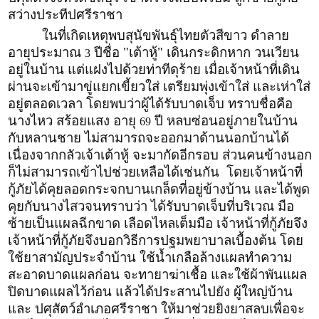
สว่างประทีปศรีราชา
ในที่เกิดเหตุพบสุนัขพันธุ์ไทยตัวสีขาว ดำลาย
อายุประมาณ
ปีชื่อ "เต้าหู้" เดินกระดิกหาก วนเวียน
3
อยู่ในบ้าน แต่แฝงไปด้วยท่าทีดุร้าย เมื่อเจ้าหน้าที่เดิน
ผ่านจะเข้ามาขู่แยกเขี้ยวใส่ เตรียมพุ่งเข้าใส่ และเห่าใส่
อยู่ตลอดเวลา โดยพบว่าผู้ได้รับบาดเจ็บ ทราบชื่อคือ
นางไหว สร้อยแสง อายุ
ปี หลบซ่อนอยู่ภายในบ้าน
69
กับหลานชาย ไม่สามารถจะออกมาด้านนอกบ้านได้
เนื่องจากกลัวเจ้าเต้าหู้ จะมากัดอีกรอบ ส่วนคนข้างนอก
ก็ไม่สามารถเข้าไปช่วยเหลือได้เช่นกัน โดยเจ้าหน้าที่
กู้ภัยได้คุยลอดกระจกบานเกล็ดที่อยู่ข้างบ้าน และได้พูด
คุยกับนางไสวจนทราบว่า ได้รับบาดเจ็บที่บริเวณ มือ
ซ้ายเป็นแผลฉีกขาด เลือดไหลเต็มมือ เจ้าหน้าที่กู้ภัยจึง
เจ้าหน้าที่กู้ภัยจึงบอกวิธีการปฐมพยาบาลเบื้องต้น โดย
ใช้ยาสามัญประจำบ้าน ใช้น้ำเกลือล้างแผลทำความ
สะอาดบาดแผลก่อน จะทายาฆ่าเชื้อ และใช้ผ้าพันแผล
ปิดบาดแผลไว้ก่อน แล้วได้ประสานไปยัง ผู้ใหญ่บ้าน
และ ปศุสัตว์อำเภอศรีราชา ให้มาช่วยยิงยาสลบเพื่อจะ