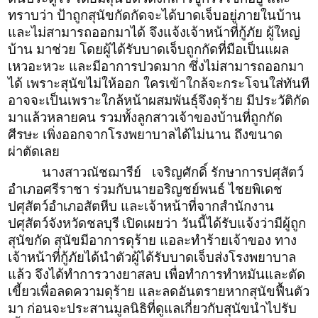
ทราบว่า ป้าถูกสุนัขกัดกัดจะได้บาดเจ็บอยู่ภายในบ้าน
และไม่สามารถออกมาได้ จึงแจ้งเจ้าหน้าที่กู้ภัย ผู้ใหญ่
บ้าน มาช่วย โดยผู้ได้รับบาดเจ็บถูกกัดที่มือเป็นแผล
เหวอะหวะ และมีอาการปวดมาก ซึ่งไม่สามารถออกมา
ได้ เพราะสุนัขไม่ให้ออก ใครเข้าใกล้จะกระโจนใส่ทันที
อาจจะเป็นเพราะใกล้หน้าผสมพันธุ์จึงดุร้าย มีประวัติกัด
มาแล้วหลายคน รวมทั้งลูกสาวเจ้าของบ้านที่ถูกกัด
ศีรษะ เพิ่งออกจากโรงพยาบาลได้ไม่นาน ถึงขนาด
ผ่าตัดเลย
นางสาวณัชฌารีย์ เจริญศักดิ์ รักษาการปศุสัตว์
อำเภอศรีราชา ร่วมกับนายอริญชย์พนธ์ ไชยพิเดช
ปศุสัตว์อำเภอสัตหีบ และเจ้าหน้าที่จากสำนักงาน
ปศุสัตว์จังหวัดชลบุรี
เปิดเผยว่า วันนี้ได้รับแจ้งว่ามีผู้ถูก
สุนัขกัด สุนัขมีอาการดุร้าย แอละทำร้ายเจ้าของ ทาง
เจ้าหน้าที่กู้ภัยได้นำตัวผู้ได้รับบาดเจ็บส่งโรงพยาบาล
แล้ว จึงได้ทำการวางยาสลบ เพื่อทำการทำหมันและตัด
เขี้ยวเพื่อลดความดุร้าย และลดอันตรายหากสุนัขฟื้นตัว
มา ก่อนจะประสานมูลนิธิที่ดูแลเกี่ยวกับสุนัขนำไปรับ