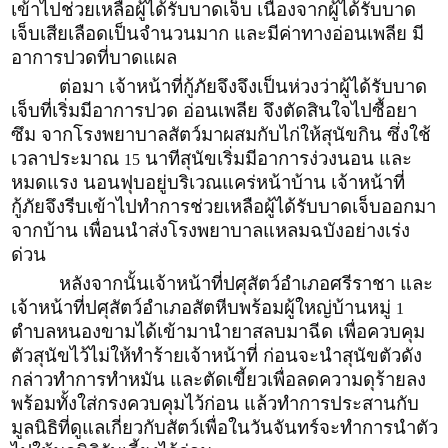
เข้าไปช่วยเหลือผู้ได้รับบาดเจ็บ เนื่องจากผู้ได้รับบาด
เจ็บเสียเลือดเป็นจำนวนมาก และมีค่าทางอ่อนเพลีย มี
อาการปวดที่บาดแผล
ต่อมา เจ้าหน้าที่กู้ภัยจึงจึงเป็นห่วงว่าผู้ได้รับบาด
เจ็บที่เริ่มมีอาการปวด อ่อนเพลีย จึงตัดสินใจไปซื้อยา
ซึม จากโรงพยาบาลสัตว์มาผสมกับไก่ให้สุนัขกิน ซึ่งใช้
เวลาประมาณ
นาทีสุนัขเริ่มมีอาการง่วงนอน และ
15
หมดแรง นอนฟุบอยู่บริเวณแคร่หน้าบ้าน เจ้าหน้าที่
กู้ภัยจึงรีบเข้าไปทำการช่วยเหลือผู้ได้รับบาดเจ็บออกมา
จากบ้าน เพื่อนนำส่งโรงพยาบาลแหลมฉบังอย่างเร่ง
ด่วน
หลังจากนั้นเจ้าหน้าที่ปศุสัตว์อำเภอศรีราชา และ
เจ้าหน้าที่ปศุสัตว์อำเภอสัตหีบพร้อมผู้ใหญ่บ้านหมู่
1
ตำบลหนองขามได้เข้ามานำยาสลบมาฉีด เพื่อควบคุม
ตัวสุนัขไว้ไม่ให้ทำร้ายเจ้าหน้าที่ ก่อนจะนำสุนัขตัวดัง
กล่าวทำการทำหมัน และตัดเขี้ยวเพื่อลดความดุร้ายลง
พร้อมทั้งใส่กรงควบคุมไว้ก่อน แล้วทำการประสานกับ
มูลนิธิที่ดูแลเกี่ยวกับสัตว์เพื่อในวันจันทร์จะทำการนำตัว