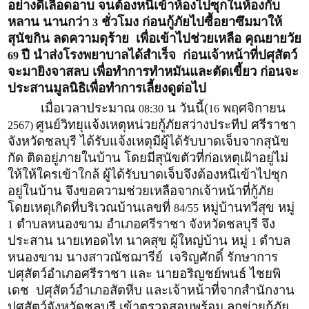
อย่างดีเลือดอาบ จนต้องหนีเข้าห้องไปซุกในห้องกับ
หลาน นานกว่า
ชั่วโมง ก่อนกู้ภัยไปซื้อยาซึมมาให้
3
สุนัขกิน ลดความดุร้าย เพื่อเข้าไปช่วยเหลือ คุณยายวัย
ปี นำส่งโรงพยาบาลได้สำเร็จ ก่อนเจ้าหน้าที่ปศุสัตว์
69
จะมายิงจาสลบ เพื่อทำการทำหมันและตัดเขี้ยว ก่อนจะ
ประสานมูลนิธิเพื่อทำการเลี้ยงดูต่อไป
เมื่อเวลาประมาณ
น วันนี้(
พฤศจิกายน
08:30
16
ศูนย์วิทยุแจ้งเหตุหน่วยกู้ภัยสว่างประทีป ศรีราชา
2567)
จังหวัดชลบุรี ได้รับแจ้งเหตุมีผู้ได้รับบาดเจ็บจากสุนัข
กัด ติดอยู่ภายในบ้าน โดยมีสุนัขตัวที่ก่อเหตุเฝ้าอยู่ไม่
ให้ให้ใครเข้าใกล้ ผู้ได้รับบาดเจ็บจึงต้องหนีเข้าไปซุก
อยู่ในบ้าน จึงขอความช่วยเหลือจากเจ้าหน้าที่กู้ภัย
โดยเหตุเกิดที่บริเวณบ้านเลขที่
หมู่บ้านทวีสุข หมู่
84/55
ตำบลหนองขาม อำเภอศรีราชา จังหวัดชลบุรี จึง
1
ประสาน นายเทอดไท นาคสุข ผู้ใหญ่บ้าน หมู่
ตำบล
1
หนองขาม นางสาวณัชฌารีย์ เจริญศักดิ์ รักษาการ
ปศุสัตว์อำเภอศรีราชา และ นายอริญชย์พนธ์ ไชยพิ
เดช ปศุสัตว์อำเภอสัตหีบ และเจ้าหน้าที่จากสำนักงาน
ปศุสัตว์จังหวัดชลบุรี เข้าตรวจสอบพร้อม ลูกข่ายกู้ภัย