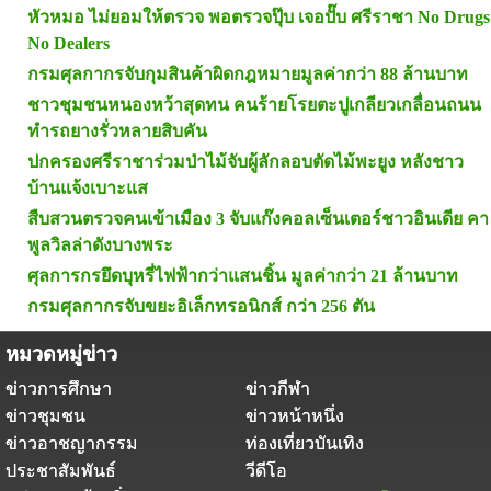
หัวหมอ ไม่ยอมให้ตรวจ พอตรวจปุ๊บ เจอปั๊บ ศรีราชา No Drugs
No Dealers
กรมศุลกากรจับกุมสินค้าผิดกฎหมายมูลค่ากว่า 88 ล้านบาท
ชาวชุมชนหนองหว้าสุดทน คนร้ายโรยตะปูเกลียวเกลื่อนถนน
ทำรถยางรั่วหลายสิบคัน
ปกครองศรีราชาร่วมป่าไม้จับผู้ลักลอบตัดไม้พะยูง หลังชาว
บ้านแจ้งเบาะแส
สืบสวนตรวจคนเข้าเมือง 3 จับแก๊งคอลเซ็นเตอร์ชาวอินเดีย คา
พูลวิลล่าดังบางพระ
ศุลการกรยึดบุหรี่ไฟฟ้ากว่าแสนชิ้น มูลค่ากว่า 21 ล้านบาท
กรมศุลกากรจับขยะอิเล็กทรอนิกส์ กว่า 256 ตัน
หมวดหมู่ข่าว
ข่าวการศึกษา
ข่าวกีฬา
ข่าวชุมชน
ข่าวหน้าหนึ่ง
ข่าวอาชญากรรม
ท่องเที่ยวบันเทิง
ประชาสัมพันธ์
วีดีโอ