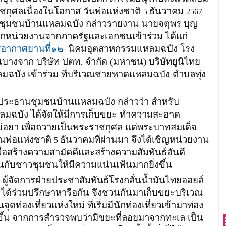
ชกุศลเนื่องในโอกาส วันพ่อแห่งชาติ
ธันวาคม
5
2567
ุมชนบ้านแหลมฉบัง กล่าวรายงาน นายจตุพร บุญ
กหน่วยงานจากภาครัฐและเอกชนเข้าร่วม ได้แก่
ู้อากาศยานที่๑๒
นิคมอุตสาหกรรมแหลมฉบัง โรง
ันบางจาก บริษัท ปตท. จำกัด (มหาชน) บริษัทยูนิไทย
มฉบัง เข้าร่วม ที่บริเวณชายหาดแหลมฉบัง ตำบลทุ่ง
ชุมชนบ้านแหลมฉบัง กล่าวว่า สำหรับ
ลมฉบัง ได้จัดให้มีการเก็บขยะ ทำความสะอาด
อยา เพื่อถวายเป็นพระราชกุศล แด่พระบาทสมเด็จ
วันพ่อแห่งชาติ
ธันวาคมที่ผ่านมา จึงได้เชิญหน่วยงาน
5
พื่อสร้างความสามัคคีและสร้างความสัมพันธ์อันดี
ับชาวชุมชนให้มีความแน่นเฟ้นมากยิ่งขึ้น
ดการฝ่ายประชาสัมพันธ์โรงกลั่นน้ำมันไทยออยล์
ี้ ได้ร่วมปรึกษาหารือกัน จึงชวนกันมาเก็บขยะบริเวณ
ท่องเที่ยวแห่งใหม่ ที่เริ่มมีนักท่องเที่ยวเข้ามาท่อง
ขึ้น จากการสำรวจพบว่ามีขยะที่ลอยมาจากทะเล เป็น