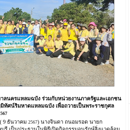
ครแหลมฉบัง ร่วมกับหน่วยงานภาครัฐและเอกชน
บภูมิทัศน์ริมหาดแหลมฉบัง เพื่อถวายเป็นพระราชกุศล
2567
 ( 9
ธันวาคม
) นางจินดา ถนอมรอด นายก
2567
รี เป็นประธานในพิธีเปิดกิจกรรมอนุรักษ์สิ่งแวดล้อม