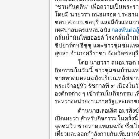
“ชวนกันคลีน” เพื่อถวายเป็นพระรา
โดยมี นายวรา ถนอมรอด ประธานช
ชอบ ส.อบจ.ชลบุรี และมีตัวแทนจา
กองพันต่อส
เทศบาลนครแหลมฉบัง
กลั่นน้ำมันไทยออยล์ โรงกลั่นน้ำม
ชิปยาร์ดฯ
อีซูซุ และชาวชุมชนแหล
สุขลา อำเภอศรีราชา จังหวัดชลบุรี
โดย นายวรา ถนอมรอด ประธาน
กิจกรรมในวันนี้ ชาวชุมชนบ้านแห
ชายหาดแหลมฉบังบริเวณหลังเขาบ่
พระเจ้าอยู่หัว รัชกาลที่ ๙ เนื่องใน
องค์กรต่าง ๆ เข้าร่วมในกิจกรรม เ
ระหว่างหน่วยงานภาครัฐและเอกชนก
ด้านนายเลอเลิศ อมรสังข์ ผู้จั
เปิดเผยว่า สำหรับกิจกรรมในครั้งน
จุดชมวิว ชายหาดแหลมฉบัง ซึ่งเป็นจุด
เที่ยวและออกกำลังกายกันเพิ่มมาก