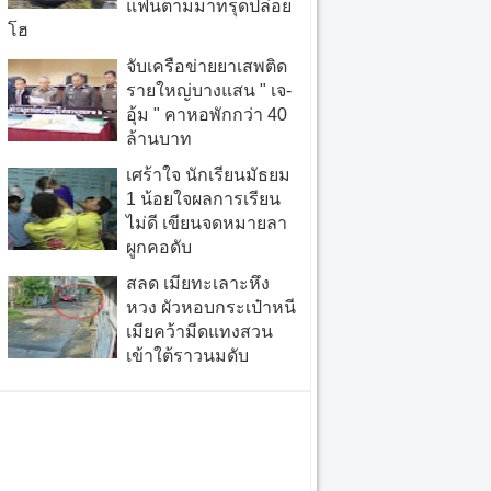
แฟนตามมาทรุดปล่อย
โฮ
จับเครือข่ายยาเสพติด
รายใหญ่บางแสน " เจ-
อุ้ม " คาหอพักกว่า 40
ล้านบาท
เศร้าใจ นักเรียนมัธยม
1 น้อยใจผลการเรียน
ไม่ดี เขียนจดหมายลา
ผูกคอดับ
สลด เมียทะเลาะหึง
หวง ผัวหอบกระเป๋าหนี
เมียคว้ามีดแทงสวน
เข้าใต้ราวนมดับ